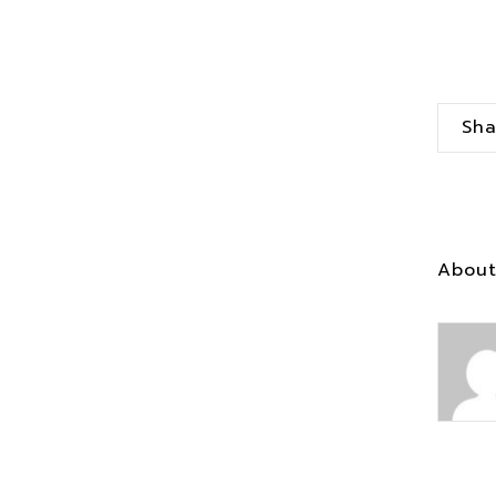
Sha
About