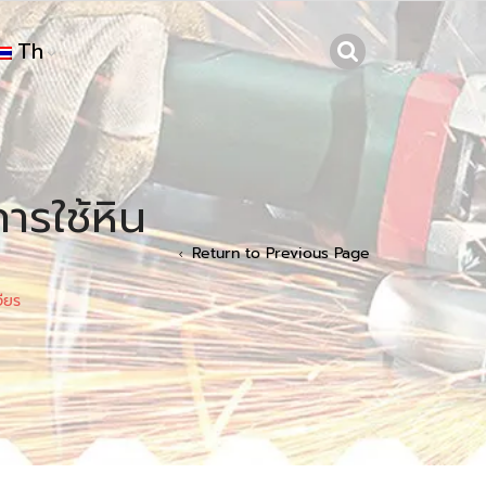
Th
ารใช้หิน
Return to Previous Page
จียร