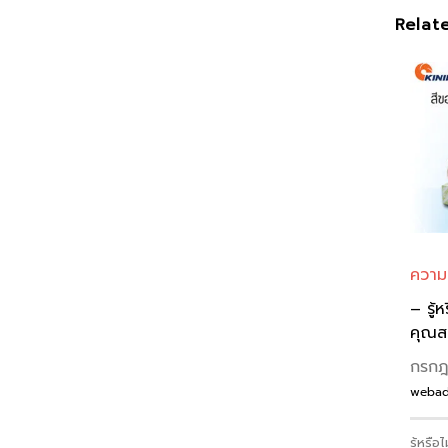
Relat
ความ
– รู้ห
คุณสม
กรกฎ
webad
รู้หรือ