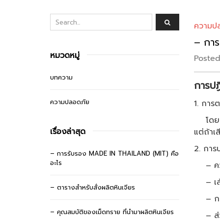
ความป
– การป
หมวดหมู่
Posted
บทความ
การปฏ
ความปลอดภัย
1. การต
โดยเคาะ
เรื่องล่าสุด
แต่ถ้าเ
2. การป
– การรับรอง MADE IN THAILAND (MIT) คือ
อะไร
– ควรยึ
– เส้น
– ตารางสำหรับสั่งผลิตหินเจียร
– กรณี
– คุณสมบัติของเม็ดทราย ที่นำมาผลิตหินเจียร
– ส่วน