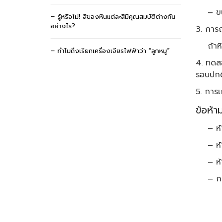
– ขนาด
– รู้หรือไม่! สีของหินแต่ละสีมีคุณสมบัติต่างกัน
อย่างไร?
3. การถ
ถ้าหินท
– ทำไมถึงเรียกเครื่องเจียรไฟฟ้าว่า “ลูกหมู”
4. ทดสอ
รอบปกติ
5. การเ
ข้อห้า
– ห้าม
– ห้ามเ
– ห้าม
– การใช