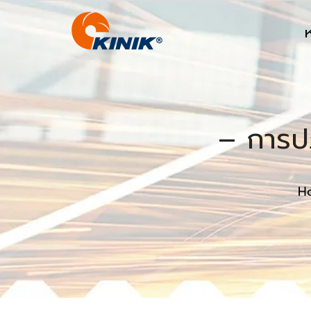
– การปฏ
H