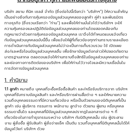
บริษัท สยาม คีนิค เซลส์ จำกัด (ซึ่งต่อไปนี้เรียกว่า “บริษัทฯ”) ให้ความสำคัญ
เป็นอย่างยิ่งกับการคุ้มครองข้อมูลส่วนบุคคลของลูกค้า คู่ค้า และพันธมิตร
ทางธุรกิจ (ซึ่งรวมเรียกว่า “ท่าน”) และเพื่อให้ท่านมั่นใจได้ว่าบริษัทฯ จะให้
ความคุ้มครองและปฏิบัติต่อข้อมูลส่วนบุคคลของท่านโดยสอดคล้องกับ
กฎหมายว่าด้วยการคุ้มครองข้อมูลส่วนบุคคล เราจึงได้กำหนดแบบแจ้งเกี่ยว
กับข้อมูลส่วนบุคคลฉบับนี้ขึ้น เพื่อแจ้งให้ผู้ที่เกี่ยวข้องทุกท่านทราบรายละเอียด
การดำเนินการกับข้อมูลส่วนบุคคลไม่ว่าจะเป็นการเก็บรวบรวม ใช้ เปิดเผย
ส่ง/และหรือโอนข้อมูลส่วนบุคคลอื่น เพื่อรักษาข้อมูลดังกล่าวให้ปลอดภัยตาม
มาตรฐานสากล ตลอดจนแจ้งให้ท่านทราบถึงสิทธิในข้อมูลส่วนบุคคลของท่าน
และช่องทางการติดต่อของบริษัทฯ เพื่อให้ท่านไว้วางใจและมีความเชื่อมั่นใน
การจัดการข้อมูลส่วนบุคคล
1. คำนิยาม
1.1 ลูกค้า
หมายถึง บุคคลที่จะซื้อหรือซื้อสินค้า และ/หรือรับบริการจาก บริษัทฯ
บุคคลที่รับทราบข้อมูลสินค้า และ/หรือบริการผ่านสื่อต่าง ๆ และให้หมายความ
รวมถึงบุคคลธรรมดาที่มีความเกี่ยวข้อง หรือเป็นตัวแทนของนิติบุคคลที่เป็น
ลูกค้า เช่น ผู้บริหาร กรรมการ พนักงาน ลูกจ้าง ตัวแทน ผู้แทน หรือบุคคล
ธรรมดาอื่นใด และบุคคลที่มีข้อมูลส่วนบุคคลปรากฏในเอกสารต่าง ๆ ที่
เกี่ยวข้องในการทำธุรกรรมระหว่าง บริษัทฯ กับนิติบุคคลนั้น เช่น ผู้ประสาน
งาน ผู้สั่งซื้อ ผู้รับสินค้า ผู้สั่งจ่ายเช็ค เป็นต้น รวมทั้งบุคคลที่นิติบุคคลนั้นได้ให้
ข้อมูลไว้แก่ บริษัทฯ ด้วย