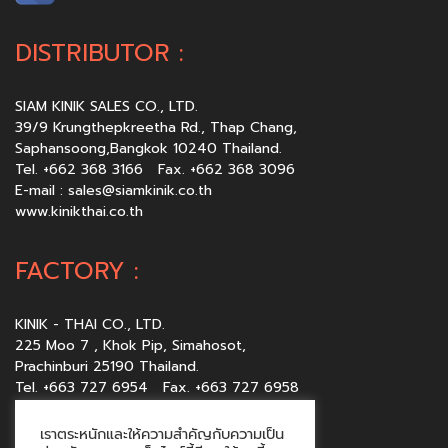
DISTRIBUTOR :
SIAM KINIK SALES CO., LTD.
39/9 Krungthepkreetha Rd., Thap Chang,
Saphansoong,Bangkok 10240 Thailand.
Tel. +662 368 3166 Fax. +662 368 3096
E-mail :
sales@siamkinik.co.th
www.kinikthai.co.th
FACTORY :
KINIK - THAI CO., LTD.
225 Moo 7 , Khok Pip, Simahosot,
Prachinburi 25190 Thailand.
Tel. +663 727 6954 Fax. +663 727 6958
E-mail :
sales@kinikthai.co.th
www.kinikthai.co.th
เราตระหนักและให้ความสำคัญกับความเป็น