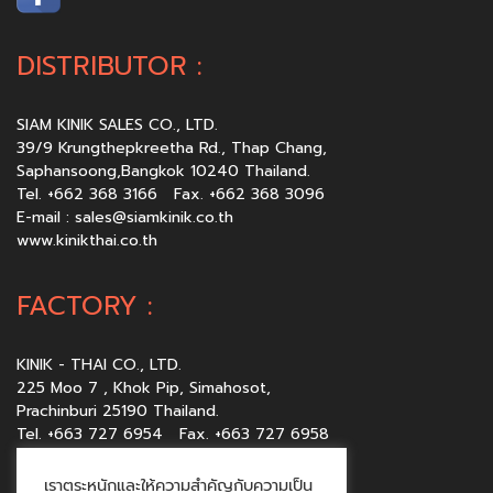
DISTRIBUTOR :
SIAM KINIK SALES CO., LTD.
39/9 Krungthepkreetha Rd., Thap Chang,
Saphansoong,Bangkok 10240 Thailand.
Tel. +662 368 3166 Fax. +662 368 3096
E-mail :
sales@siamkinik.co.th
www.kinikthai.co.th
FACTORY :
KINIK - THAI CO., LTD.
225 Moo 7 , Khok Pip, Simahosot,
Prachinburi 25190 Thailand.
Tel. +663 727 6954 Fax. +663 727 6958
E-mail :
sales@kinikthai.co.th
www.kinikthai.co.th
เราตระหนักและให้ความสำคัญกับความเป็น