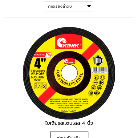
ใบเจียรสแตนเลส 4 นิ้ว