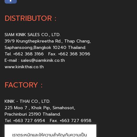
DISTRIBUTOR :
SIAM KINIK SALES CO., LTD.
39/9 Krungthepkreetha Rd., Thap Chang,
Saphansoong,Bangkok 10240 Thailand.
Tel. +662 368 3166 Fax. +662 368 3096
E-mail :
sales@siamkinik.co.th
www.kinikthai.co.th
FACTORY :
KINIK - THAI CO., LTD.
225 Moo 7 , Khok Pip, Simahosot,
Prachinburi 25190 Thailand.
Tel. +663 727 6954 Fax. +663 727 6958
E-mail :
sales@kinikthai.co.th
www.kinikthai.co.th
เราตระหนักและให้ความสำคัญกับความเป็น