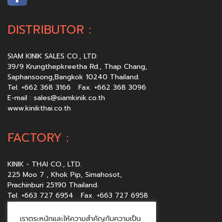
DISTRIBUTOR :
SIAM KINIK SALES CO., LTD.
39/9 Krungthepkreetha Rd., Thap Chang,
Saphansoong,Bangkok 10240 Thailand.
Tel. +662 368 3166 Fax. +662 368 3096
E-mail :
sales@siamkinik.co.th
www.kinikthai.co.th
FACTORY :
KINIK - THAI CO., LTD.
225 Moo 7 , Khok Pip, Simahosot,
Prachinburi 25190 Thailand.
Tel. +663 727 6954 Fax. +663 727 6958
E-mail :
sales@kinikthai.co.th
www.kinikthai.co.th
เราตระหนักและให้ความสำคัญกับความเป็น