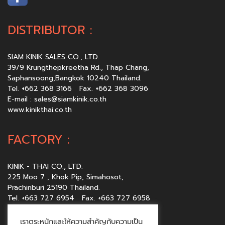
DISTRIBUTOR :
SIAM KINIK SALES CO., LTD.
39/9 Krungthepkreetha Rd., Thap Chang,
Saphansoong,Bangkok 10240 Thailand.
Tel. +662 368 3166 Fax. +662 368 3096
E-mail :
sales@siamkinik.co.th
www.kinikthai.co.th
FACTORY :
KINIK - THAI CO., LTD.
225 Moo 7 , Khok Pip, Simahosot,
Prachinburi 25190 Thailand.
Tel. +663 727 6954 Fax. +663 727 6958
E-mail :
sales@kinikthai.co.th
www.kinikthai.co.th
เราตระหนักและให้ความสำคัญกับความเป็น