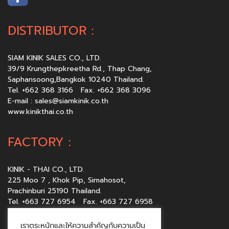
DISTRIBUTOR :
SIAM KINIK SALES CO., LTD.
39/9 Krungthepkreetha Rd., Thap Chang,
Saphansoong,Bangkok 10240 Thailand.
Tel. +662 368 3166 Fax. +662 368 3096
E-mail :
sales@siamkinik.co.th
www.kinikthai.co.th
FACTORY :
KINIK - THAI CO., LTD.
225 Moo 7 , Khok Pip, Simahosot,
Prachinburi 25190 Thailand.
Tel. +663 727 6954 Fax. +663 727 6958
E-mail :
sales@kinikthai.co.th
www.kinikthai.co.th
เราตระหนักและให้ความสำคัญกับความเป็น