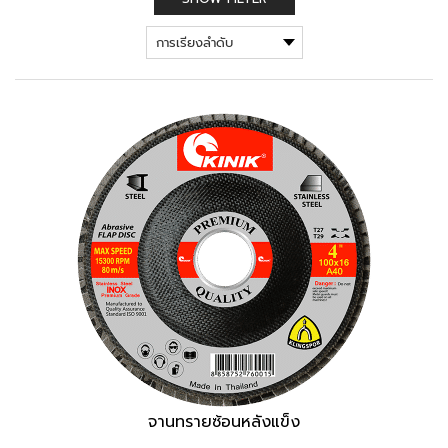
จานทรายซ้อนหลังแข็ง