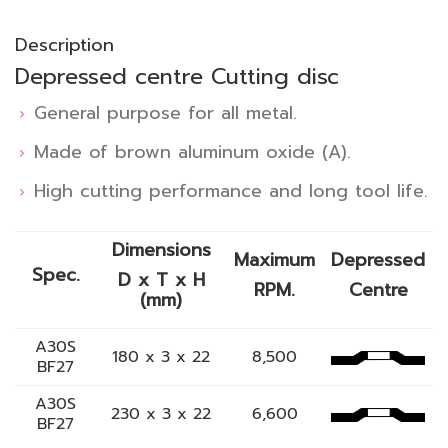
Description
Depressed centre Cutting disc
General purpose for all metal.
Made of brown aluminum oxide (A).
High cutting performance and long tool life.
Dimensions
Maximum
Depressed
Spec.
D x T x H
RPM.
Centre
(mm)
A30S
180 x 3 x 22
8,500
BF27
A30S
230 x 3 x 22
6,600
BF27